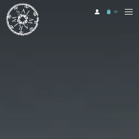
(
0
)