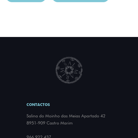
CONTACTOS
Salina do Moinho das Meias Apartado 42
8951-909 Castro Marim
966 922 437