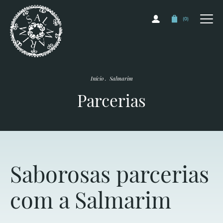
(
0
)
Início
.
Salmarim
Parcerias
Saborosas parcerias
com a Salmarim