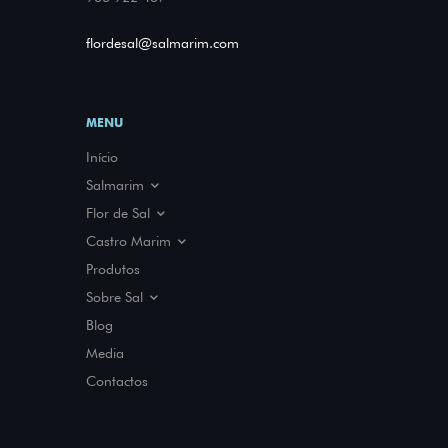
flordesal@salmarim.com
MENU
Início
Salmarim
A nossa História
Flor de Sal
Parcerias
O que é
Castro Marim
Prémios e Certificações
Benefícios
Sapal
Produtos
Como usar
Salinas
Sobre Sal
Fauna e Flora
História
Blog
Tipos de sal
Media
Sal e Gastronomia
Contactos