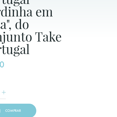
rdinha em
a", do
njunto Take
rtugal
0
COMPRAR