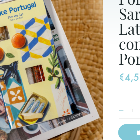
Sa
Lat
co
Po
€4,5
1