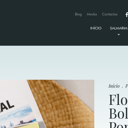
Blog
Media
Contactos
INÍCIO
SALMARIM
A NOSSA
PARCERI
PRÉMIOS
Início
.
P
Flo
Bol
Po