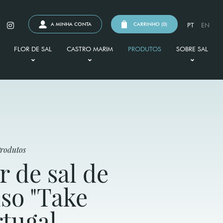
A MINHA CONTA
CARRINHO (
0
)
PT
EN
FLOR DE SAL
CASTRO MARIM
PRODUTOS
SOBRE SAL
 HISTÓRIA
O QUE É
SAPAL
HISTÓRIA
AS
BENEFÍCIOS
SALINAS
TIPOS DE SAL
 E CERTIFICAÇÕES
COMO USAR
FAUNA E FLORA
SAL E GASTRONOMIA
rodutos
r de sal de
so "Take
rtugal