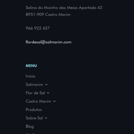
Salina do Moinho das Meias Apartado 42
8951-909 Castro Marim
966 922 437
flordesal@salmarim.com
MENU
Início
Salmarim
A nossa História
Flor de Sal
Parcerias
O que é
Castro Marim
Prémios e Certificações
Benefícios
Sapal
Produtos
Como usar
Salinas
Sobre Sal
Fauna e Flora
História
Blog
Tipos de sal