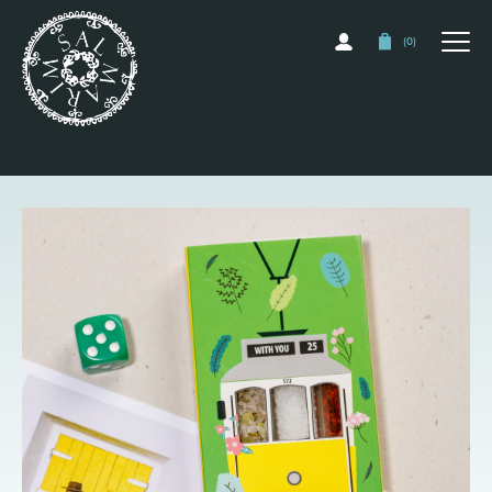
(
0
)