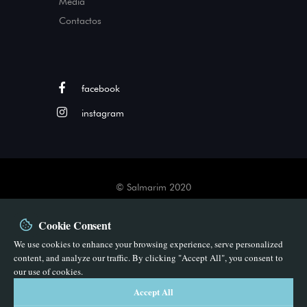
Media
Sal e Gastronomia
Contactos
facebook
instagram
©
Salmarim
2020
Termos e Condições
By
Cookie Consent
Bluesoft
We use cookies to enhance your browsing experience, serve personalized
content, and analyze our traffic. By clicking "Accept All", you consent to
our use of cookies.
Accept All