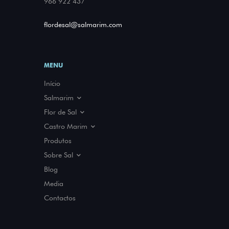
966 922 437
flordesal@salmarim.com
MENU
Início
Salmarim
A nossa História
Flor de Sal
Parcerias
O que é
Castro Marim
Prémios e Certificações
Benefícios
Sapal
Produtos
Como usar
Salinas
Sobre Sal
Fauna e Flora
História
Blog
Tipos de sal
Media
Sal e Gastronomia
Contactos