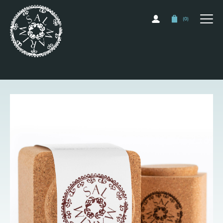
(
0
)